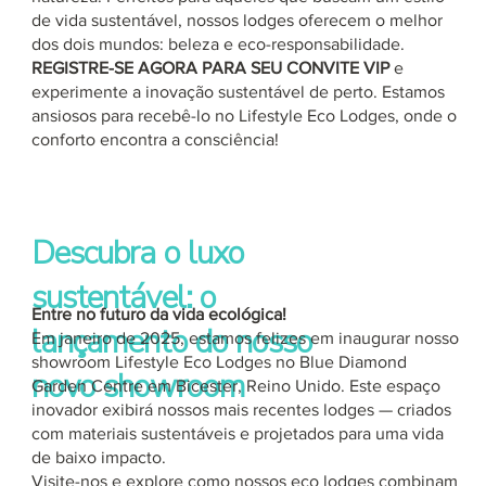
de vida sustentável, nossos lodges oferecem o melhor
dos dois mundos: beleza e eco-responsabilidade.
REGISTRE-SE AGORA PARA SEU CONVITE VIP
e
experimente a inovação sustentável de perto. Estamos
ansiosos para recebê-lo no Lifestyle Eco Lodges, onde o
conforto encontra a consciência!
Descubra o luxo
sustentável: o
Entre no futuro da vida ecológica!
lançamento do nosso
Em janeiro de 2025, estamos felizes em inaugurar nosso
showroom Lifestyle Eco Lodges no Blue Diamond
novo showroom
Garden Centre em Bicester, Reino Unido. Este espaço
inovador exibirá nossos mais recentes lodges — criados
com materiais sustentáveis e projetados para uma vida
de baixo impacto.
Visite-nos e explore como nossos eco lodges combinam