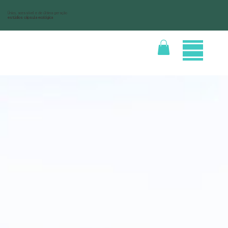
Único, acessível e de última geração
estúdios cápsula ecológica