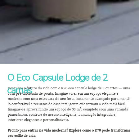
O Eco Capsule Lodge de 2
camas
Descubra o futuro da vida com o K70 eco capsule lodge de 2 quartos — uma
casa pré-fabricada de ponta. Imagine viver em um espaço elegante e
moderno com uma estrutura de aço forte, isolamento avançado para mantê-
lo confortável e recursos de casa inteligente que tornam a vida mais fácil.
Imagine-se aproveitando um espaço de 38 m², completo com uma varanda
panorâmica, controle de acesso inteligente, iluminação integrada e
interiores elegantes e personalizáveis.
Pronto para entrar na vida moderna? Explore como o K70 pode transformar
seu estilo de vida.