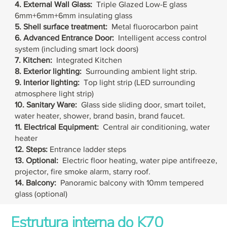
4. External Wall Glass:
Triple Glazed Low-E glass
6mm+6mm+6mm insulating glass
5. Shell surface treatment:
Metal fluorocarbon paint
6. Advanced
Entrance Door:
Intelligent access control
system (including smart lock doors)
7. Kitchen:
Integrated Kitchen
8. Exterior lighting:
Surrounding ambient light strip.
9. Interior lighting:
Top light strip (LED surrounding
atmosphere light strip)
10. Sanitary Ware:
Glass side sliding door, smart toilet,
water heater, shower, brand basin, brand faucet.
11. Electrical Equipment:
Central air conditioning, water
heater
12. Steps:
Entrance ladder steps
13. Optional:
Electric floor heating, water pipe antifreeze,
projector, fire smoke alarm, starry roof.
14. Balcony:
Panoramic balcony with 10mm tempered
glass (optional)
Estrutura interna do K70