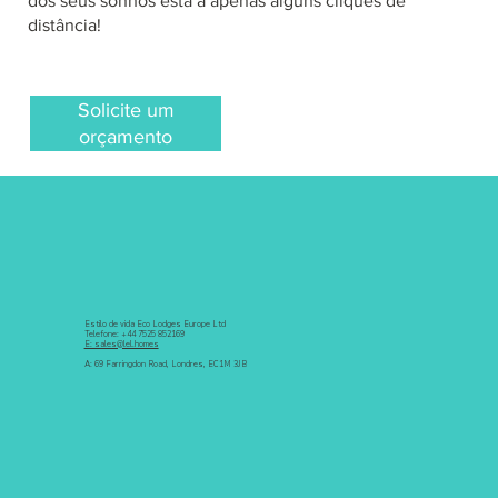
dos seus sonhos está a apenas alguns cliques de
distância!
Solicite um
orçamento
Estilo de vida Eco Lodges Europe Ltd
Telefone: +44 7525 852169
E: sales@lel.homes
A: 69 Farringdon Road, Londres, EC1M 3JB