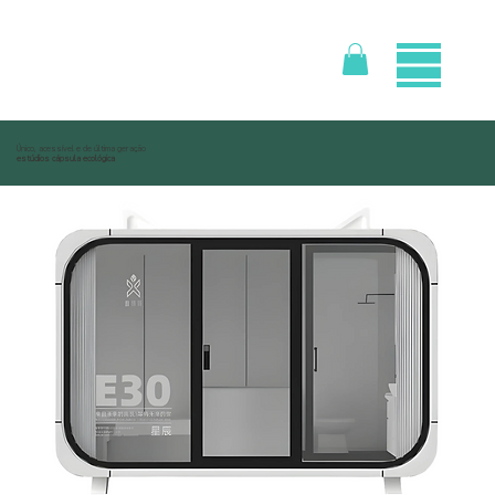
Único, acessível e de última geração
estúdios cápsula ecológica