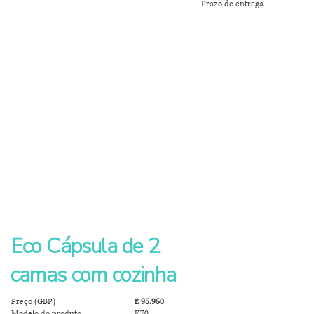
Prazo de entrega
Eco Cápsula de 2
camas com cozinha
Preço (GBP)
£ 95.950
Modelo do produto
K70