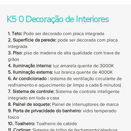
K5
0 Decoração de Interiores
1. Teto:
Pode ser decorado com placa integrada
2. Superfície da parede:
pode ser decorada com placa
integrada
3. Piso:
piso de madeira de alta qualidade com trava de
grãos
4. Iluminação interna:
luz amarela quente de 3000K
5. Iluminação externa:
luz branca quente de 4000K
6. Ar condicionado
:
sistema de ventilação
circulante
de
resfriamento
e aquecimento (ar limpo a cada 6 minutos)
7. Sistema de controle:
Sistema de controle inteligente
integrado em toda a casa
8. Painel de soquete:
Painel de interruptores de marca
9. Porta de privacidade do banheiro:
vidro temperado
fosco
10. Toalheiro:
Toalheiro de cabide
11. Cortinas:
Sistema de trilho de fechamento/abertura