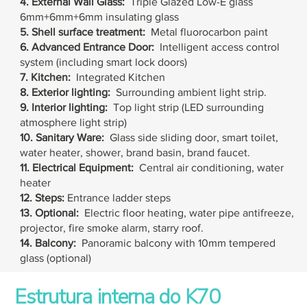
4. External Wall Glass:
Triple Glazed Low-E glass
6mm+6mm+6mm insulating glass
5. Shell surface treatment:
Metal fluorocarbon paint
6. Advanced
Entrance Door:
Intelligent access control
system (including smart lock doors)
7. Kitchen:
Integrated Kitchen
8. Exterior lighting:
Surrounding ambient light strip.
9. Interior lighting:
Top light strip (LED surrounding
atmosphere light strip)
10. Sanitary Ware:
Glass side sliding door, smart toilet,
water heater, shower, brand basin, brand faucet.
11. Electrical Equipment:
Central air conditioning, water
heater
12. Steps:
Entrance ladder steps
13. Optional:
Electric floor heating, water pipe antifreeze,
projector, fire smoke alarm, starry roof.
14. Balcony:
Panoramic balcony with 10mm tempered
glass (optional)
Estrutura interna do K70