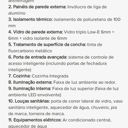
antiferrugem
2. Painéis de parede externa:
Invólucro de liga de
alumínio
3. Isolamento térmico:
isolamento de poliuretano de 100
mm
4. Vidro de parede externa:
Vidro triplo
Low-E 6mm
+
6mm
+
vidro isolante de 6mm
5. Tratamento de superfície da concha:
tinta de
fluorcarbono metálico
6.
Porta de entrada avançada:
sistema de controle de
acesso inteligente (incluindo portas de fechadura
inteligente)
7. Cozinha:
Cozinha Integrada
8. Iluminação externa:
Faixa de luz ambiente ao redor.
9. Iluminação interna:
Faixa de luz superior (faixa de luz
ambiente LED envolvente)
10. Louças sanitárias:
porta de correr lateral de vidro, vaso
sanitário inteligente, aquecedor de água, chuveiro, pia
de marca, torneira de marca.
11. Equipamentos elétricos:
Ar condicionado central,
aquecedor de água