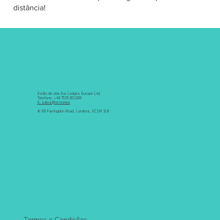
distância!
Estilo de vida Eco Lodges Europe Ltd
Telefone: +44 7525 852169
E: sales@lel.homes
A: 69 Farringdon Road, Londres, EC1M 3JB
Termos e Condições