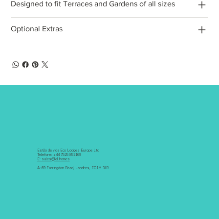
Designed to fit Terraces and Gardens of all sizes
Optional Extras
Estilo de vida Eco Lodges Europe Ltd
Telefone: +44 7525 852169
E: sales@lel.homes
A: 69 Farringdon Road, Londres, EC1M 3JB