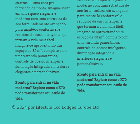
viver em um espaço elegante e
quartos — uma casa pré-
moderno com uma estrutura de
fabricada de ponta. Imagine viver
aço forte, isolamento avançado
em um espaço elegante e
para mantê-lo confortável e
moderno com uma estrutura de
recursos de casa inteligente
aço forte, isolamento avançado
que tornam a vida mais fácil.
para mantê-lo confortável e
Imagine-se aproveitando um
recursos de casa inteligente que
espaço de 38 m², completo com
tornam a vida mais fácil.
uma varanda panorâmica,
Imagine-se aproveitando um
controle de acesso inteligente,
espaço de 38 m², completo com
iluminação integrada e
uma varanda panorâmica,
interiores elegantes e
controle de acesso inteligente,
personalizáveis.
iluminação integrada e interiores
elegantes e personalizáveis.
Pronto para entrar na vida
moderna? Explore como o K70
Pronto para entrar na vida
pode transformar seu estilo de
moderna? Explore como o K70
vida.
pode transformar seu estilo de
vida.
© 2024 por Lifestyle Eco Lodges Europe Ltd