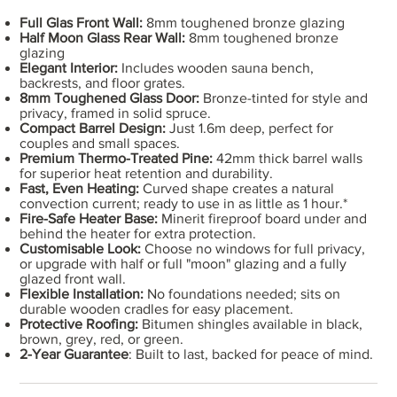
Full Glas Front Wall:
8mm toughened bronze glazing
Half Moon Glass Rear Wall:
8mm toughened bronze
glazing
Elegant Interior:
Includes wooden sauna bench,
backrests, and floor grates.
8mm Toughened Glass Door:
Bronze-tinted for style and
privacy, framed in solid spruce.
Compact Barrel Design:
Just 1.6m deep, perfect for
couples and small spaces.
Premium Thermo-Treated Pine:
42mm thick barrel walls
for superior heat retention and durability.
Fast, Even Heating:
Curved shape creates a natural
convection current; ready to use in as little as 1 hour.*
Fire-Safe Heater Base:
Minerit fireproof board under and
behind the heater for extra protection.
Customisable Look:
Choose no windows for full privacy,
or upgrade with half or full "moon" glazing and a fully
glazed front wall.
Flexible Installation:
No foundations needed; sits on
durable wooden cradles for easy placement.
Protective Roofing:
Bitumen shingles available in black,
brown, grey, red, or green.
2-Year Guarantee
: Built to last, backed for peace of mind.