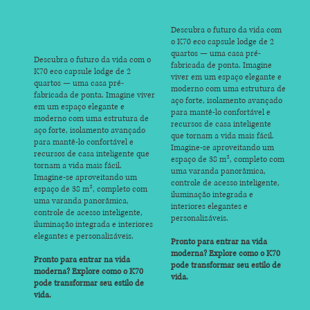
Descubra o futuro da vida com
o K70 eco capsule lodge de 2
quartos — uma casa pré-
Descubra o futuro da vida com o
fabricada de ponta. Imagine
K70 eco capsule lodge de 2
viver em um espaço elegante e
quartos — uma casa pré-
moderno com uma estrutura de
fabricada de ponta. Imagine viver
aço forte, isolamento avançado
em um espaço elegante e
para mantê-lo confortável e
moderno com uma estrutura de
recursos de casa inteligente
aço forte, isolamento avançado
que tornam a vida mais fácil.
para mantê-lo confortável e
Imagine-se aproveitando um
recursos de casa inteligente que
espaço de 38 m², completo com
tornam a vida mais fácil.
uma varanda panorâmica,
Imagine-se aproveitando um
controle de acesso inteligente,
espaço de 38 m², completo com
iluminação integrada e
uma varanda panorâmica,
interiores elegantes e
controle de acesso inteligente,
personalizáveis.
iluminação integrada e interiores
elegantes e personalizáveis.
Pronto para entrar na vida
moderna? Explore como o K70
Pronto para entrar na vida
pode transformar seu estilo de
moderna? Explore como o K70
vida.
pode transformar seu estilo de
vida.