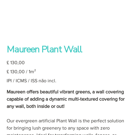
Maureen Plant Wall
Preço
£ 130,00
£ 130,00
£ 130,00 / 1m²
por
1
metro
IPI / ICMS / ISS não incl.
quadrado
Maureen offers beautiful vibrant greens, a wall covering
capable of adding a dynamic multi-textured covering for
any wall, both inside or out!
Our evergreen artificial Plant Wall is the perfect solution
for bringing lush greenery to any space with zero