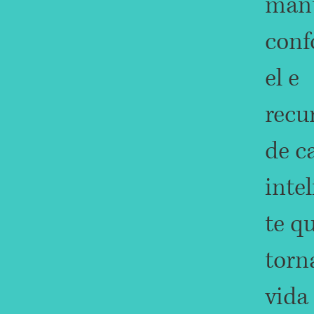
mant
conf
el e
recu
de c
inte
te q
torn
vida