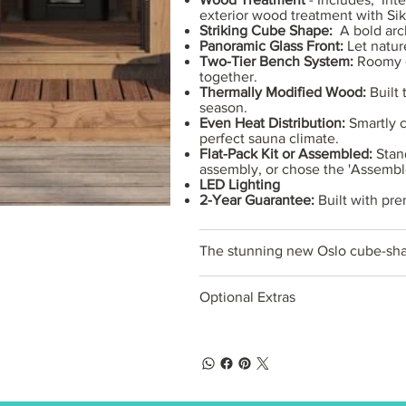
exterior wood treatment with Sikk
Striking Cube Shape:
A bold arc
Panoramic Glass Front:
Let natur
Two-Tier Bench System:
Roomy e
together.
Thermally Modified Wood:
Built
season.
Even Heat Distribution:
Smartly c
perfect sauna climate.
Flat-Pack Kit or Assembled:
Stan
assembly, or chose the 'Assemble
LED Lighting
2-Year Guarantee:
Built with pr
The stunning new Oslo cube-sh
Optional Extras