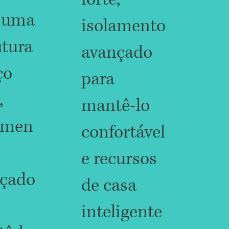
 uma
isolamento
utura
avançado
ço
para
,
mantê-lo
amen
confortável
e recursos
çado
de casa
inteligente