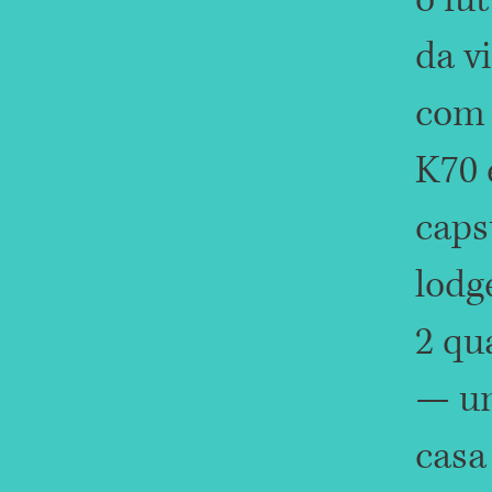
da v
com
K70 
caps
lodg
2 qu
— u
casa