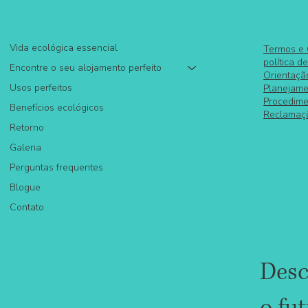
Vida ecológica essencial
Termos e
política d
Encontre o seu alojamento perfeito
Orientaçã
Usos perfeitos
Planejame
Procedime
Benefícios ecológicos
Reclamaç
Retorno
Galeria
Perguntas frequentes
Blogue
Contato
Desc
o fu