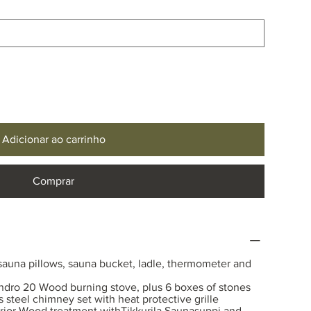
Adicionar ao carrinho
Comprar
auna pillows, sauna bucket, ladle, thermometer and
indro 20 Wood burning stove, plus 6 boxes of stones
 steel chimney set with heat protective grille
erior Wood treatment withTikkurila Saunasuppi and