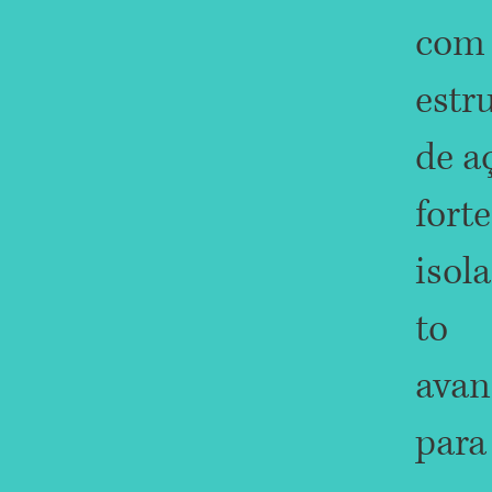
com
estr
de a
forte
isol
to
avan
para