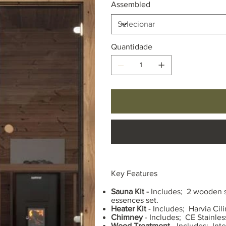
Assembled
Quantidade
Key Features
Sauna Kit -
Includes; 2 wooden s
essences set.
Heater Kit
- Includes; Harvia Cil
Chimney
- Includes; CE Stainless
Wood Treatment
- Includes; Int