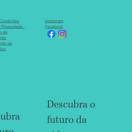
Instagram
 Condições
Facebook
e Privacidade
o de
nto
nto de
ões
Descubra o
ubra
futuro da
turo