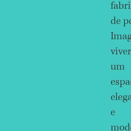
fabr
de p
Imag
vive
um
espa
eleg
e
mod