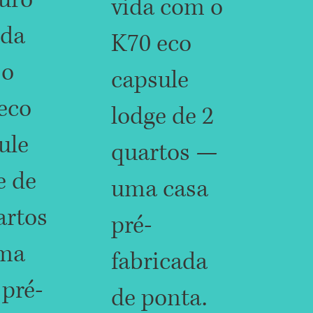
vida com o
ida
K70 eco
 o
capsule
eco
lodge de 2
ule
quartos —
e de
uma casa
artos
pré-
ma
fabricada
 pré-
de ponta.