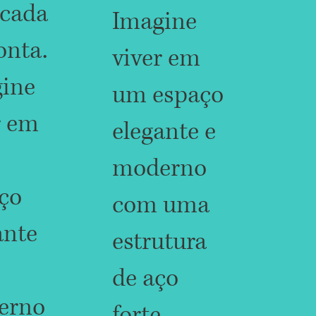
icada
Imagine
onta.
viver em
ine
um espaço
r em
elegante e
moderno
ço
com uma
ante
estrutura
de aço
erno
forte,