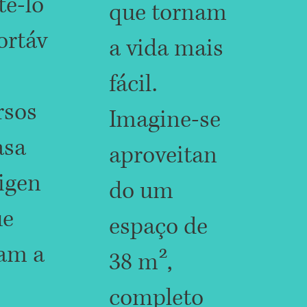
ê-lo
que tornam
ortáv
a vida mais
fácil.
rsos
Imagine-se
asa
aproveitan
ligen
do um
ue
espaço de
am a
38 m²,
completo