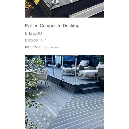
Raised Composite Decking
Preço
£ 125,00
£ 125,00
/
1m²
£
IPI / ICMS / ISS não incl.
1
2
5
,
0
0
p
o
r
1
m
e
t
r
o
q
u